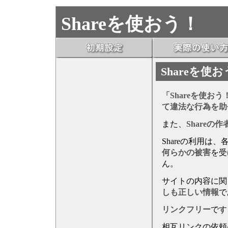
Shareを使おう！
Shareを使
「Shareを使おう
て違法な行為を助
また、
Shareの作
Shareの利用は、
何らかの被害
を受
ん。
サイトの内容に関
しも正しい情報
で
リンクフリー
です
相互リンクの依頼