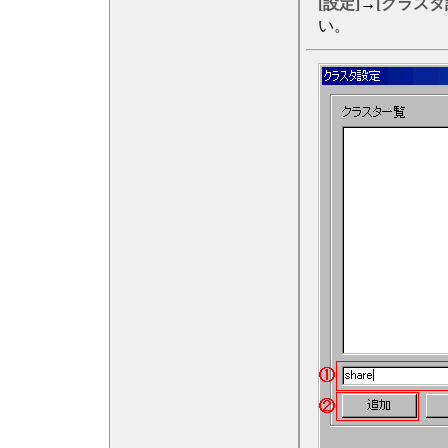
[設定]
→
[クラスタ
い。